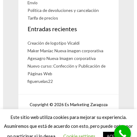
Envío
Política de devoluciones y cancelación
Tarifa de precios
Entradas recientes
Creación de logotipo Vicaldi
Maker Maniac Nueva imagen corporativa
Agesagro Nueva Imagen corporativa
Nuevo curso: Confección y Publicación de
Páginas Web
figueruelas22
Copyright © 2026 Es Marketing Zaragoza
Powered by Es Marketing Zaragoza
Este sitio web utiliza cookies para mejorar su experiencia.
Asumiremos que está de acuerdo con esto, pero puede optar por
¿Puedo Ayudarte?
no participar si lo desea.
Cookie settings
ACEPTAR