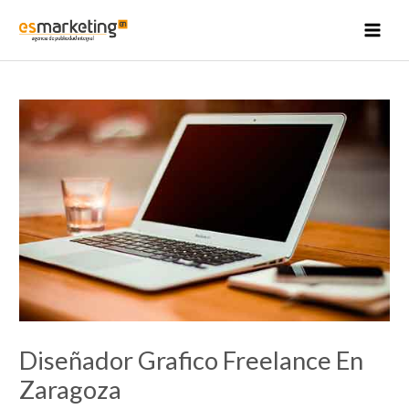
Ir
al
MAI
contenido
MEN
Diseñador Grafico Freelance En
Zaragoza