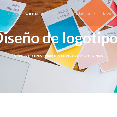
Inicio
Diseño
Web
Marketing
Blog
iseño de logotip
Creamos la mejor imagen de marca para tu empresa.