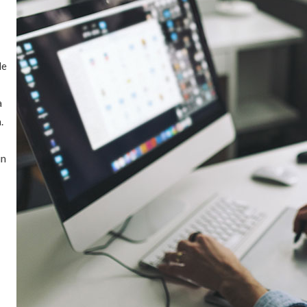
de
a
.
un