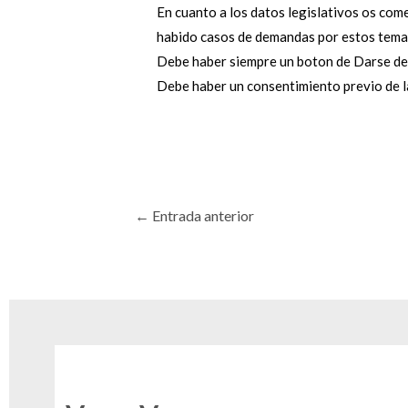
En cuanto a los datos legislativos os com
habido casos de demandas por estos temas
Debe haber siempre un boton de Darse de ba
Debe haber un consentimiento previo de la
Navegación
←
Entrada anterior
de
entradas