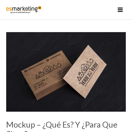
Ir
al
MAI
contenido
MEN
Mockup – ¿Qué Es? Y ¿Para Que