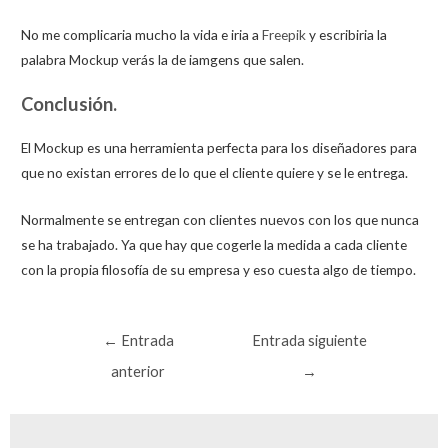
No me complicaria mucho la vida e iria a
Freepik
y escribiria la
palabra Mockup verás la de iamgens que salen.
Conclusión.
El Mockup es una herramienta perfecta para los diseñadores para
que no existan errores de lo que el cliente quiere y se le entrega.
Normalmente se entregan con clientes nuevos con los que nunca
se ha trabajado. Ya que hay que cogerle la medida a cada cliente
con la propia filosofía de su empresa y eso cuesta algo de tiempo.
Navegación
←
Entrada
Entrada siguiente
de
anterior
→
entradas