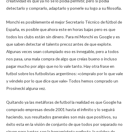
creatividad es que ya no se lo podía permitir, pero si podía
detectarlo y comprarlo, adaptarlo y ponerle su logo a su filosofía.
Monchi es posiblemente el mejor Secretario Técnico de fútbol de
España, es posible que ahora este en horas bajas pero es que
todos los clubs están sin dinero. Para mi Monchi es Google y es
que saben detectar el talento precoz antes de que explote.
Algunas veces sean columpiado eso es innegable, pero a todos
nos pasa, una mala compra de algo que creías bueno o incluso
pagar mucho por algo que no lo vale tanto. Hay otra frase en
futbol sobre los futbolistas argentinos: «cómpralo por lo que vale
y véndelo por lo que dice que vale» Todos hemos comprado un
Prosinecki alguna vez.
Quitando ya las metáforas de futbol la realidad es que Google ha
comprado empresas desde 2001 hasta el infinito y lo seguirá
haciendo, sus resultados generales son más que positivos, su
éxito esta en la visión de conjunto de que todos por separado no
sirven pero juntos son la herramietnta perfecta, la palabra de