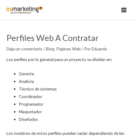
Ir
al
MAI
contenido
MEN
Perfiles Web A Contratar
Deja un comentario
/
Blog
,
Páginas Web
/ Por
Eduardo
Los perfiles por lo general para un proyecto se dividen en:
Gerente
Analista
Técnico de sistemas
Coordinador
Programador
Maquetador
Diseñador.
Los nombres de estos perfiles pueden variar dependiendo de las