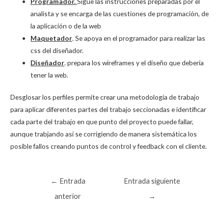
Programador.
Sigue las instrucciones preparadas por el
analista y se encarga de las cuestiones de programación, de
la aplicación o de la web
Maquetador
. Se apoya en el programador para realizar las
css del diseñador.
Diseñador
. prepara los wireframes y el diseño que debería
tener la web.
Desglosar los perfiles permite crear una metodología de trabajo
para aplicar diferentes partes del trabajo seccionadas e identificar
cada parte del trabajo en que punto del proyecto puede fallar,
aunque trabjando asi se corrigiendo de manera sistemática los
posible fallos creando puntos de control y feedback con el cliente.
Navegación
←
Entrada
Entrada siguiente
de
anterior
→
entradas