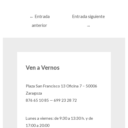
Navegación
←
Entrada
Entrada siguiente
de
anterior
→
entradas
Ven a Vernos
Plaza San Francisco 13 Oficina 7 – 50006
Zaragoza
876 65 10 85 — 699 23 28 72
Lunes a viernes: de 9:30 a 13:30 h. y de
17:00 a 20:00