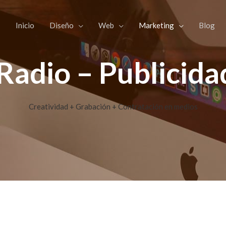
Inicio
Diseño
Web
Marketing
Blog
Radio – Publicida
Creatividad + Grabación + Contratación en medios