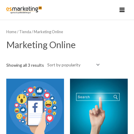
Ir
al
MAI
contenido
MEN
Home
/
Tienda
/ Marketing Online
Marketing Online
Showing all 3 results