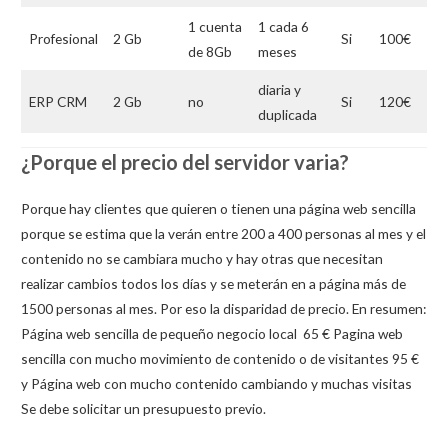
1 cuenta
1 cada 6
Profesional
2 Gb
Si
100€
1
de 8Gb
meses
diaria y
ERP CRM
2 Gb
no
Si
120€
1
duplicada
¿Porque el precio del servidor varia?
Porque hay clientes que quieren o tienen una página web sencilla
porque se estima que la verán entre 200 a 400 personas al mes y el
contenido no se cambiara mucho y hay otras que necesitan
realizar cambios todos los días y se meterán en a página más de
1500 personas al mes. Por eso la disparidad de precio. En resumen:
Página web sencilla de pequeño negocio local 65 € Pagina web
sencilla con mucho movimiento de contenido o de visitantes 95 €
y Página web con mucho contenido cambiando y muchas visitas
Se debe solicitar un presupuesto previo.