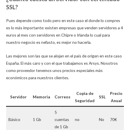
SSL?
Pues depende como todo pero en este caso el donde lo compres
es lo más importante: existen empresas que venden servidores a 4
euros al mes con servidores en Chipre o Irlanda lo cual para
nuestro negocio es nefasto, es mejor no hacerla.
Las mejores son las que se alojan en el país de origen en este caso
España. El más caro y con el que trabajamos es Arsys. Nosotros
como proveedor tenemos unos precios especiales más
económicos para nuestros clientes.
Copia de
Precio
Servidor
Memoria
Correos
SSL
Seguridad
Anual
M
5
Básico
1 Gb
cuentas
no
No
70€
8
de 1 Gb