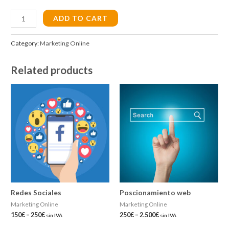
Campaña
ADD TO CART
en
Google
Category:
Marketing Online
Adwords
quantity
Related products
Redes Sociales
Poscionamiento web
Marketing Online
Marketing Online
150
€
–
250
€
250
€
–
2.500
€
sin IVA
sin IVA