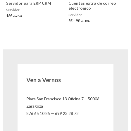
Servidor para ERP CRM
Cuentas extra de correo
electronico
Servidor
Servidor
16
€
sin IVA
5
€
–
9
€
sin IVA
Ven a Vernos
Plaza San Francisco 13 Oficina 7 – 50006
Zaragoza
876 65 10 85 — 699 23 28 72