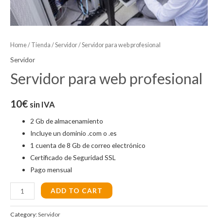
Home
/
Tienda
/
Servidor
/ Servidor para web profesional
Servidor
Servidor para web profesional
10
€
sin IVA
2 Gb de almacenamiento
Incluye un dominio .com o .es
1 cuenta de 8 Gb de correo electrónico
Certificado de Seguridad SSL
Pago mensual
Servidor
ADD TO CART
para
web
Category:
Servidor